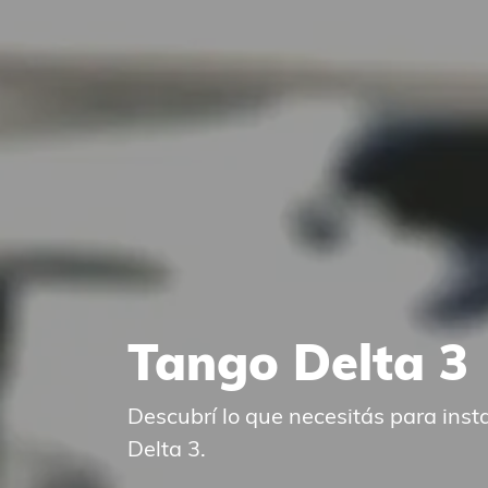
Tango Delta 3
Descubrí lo que necesitás para inst
Delta 3.