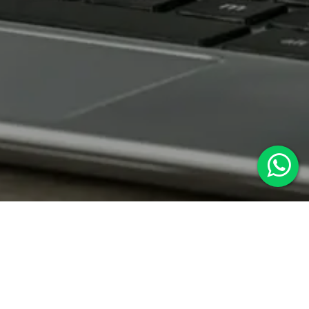
WARE?
 Delta 3